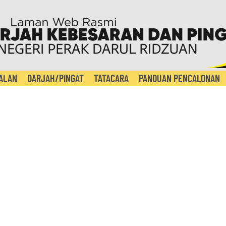
ALAN
DARJAH/PINGAT
TATACARA
PANDUAN PENCALONAN