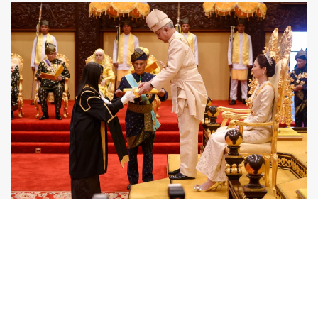
LIHAT
KE GALERI GAMBAR
Hak Cipta ©
2026
Kerajaan Negeri Perak Darul Ridzuan
www.perak.gov.my